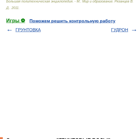
Большая политехническая энциклопедия. - М.: Мир и образование
.
Рязанцев В.
Д.
.
2011
.
Игры ⚽
Поможем решить контрольную работу
ГРУНТОВКА
ГУДРОН