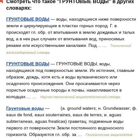
Смотреть что такое "ГРУНТОВЫЕ ВОДЫ" в других
словарях:
ГРУНТОВЫЕ ВОДЫ
— воды, находящиеся ниже поверхности
земли и циркулирующие в пластах горных пород. Г. в.
происходят гл. обр. от впитывания в землю дождевых и талых
вод, а в нек рых случаях от впитывания вод, приносимых
реками или искусственными каналами. Под… …
Технический
железнодорожный словарь
ГРУНТОВЫЕ ВОДЫ
— ГРУНТОВЫЕ ВОДЫ, воды,
находящиеся под поверхностью земли. Их источник, главным
образом, дождь, хотя есть и воды вулканического или
осадочного происхождения. Они просачиваются через
пористые осадочные породы и почвы, накапливаются в
колодцах.… …
Научно-технический энциклопедический словарь
Грунтовые воды
— (a. ground waters; н. Grundwasser; ф.
eaux de fond, eaux souterraines, eaux de terres; и. aguas
subterraneas, aguas freaticas) гравитац. подземные воды
первого от поверхности Земли постоянного водоносного
горизонта. Oбразуются гл. обр. за …
Геологическая энциклопедия